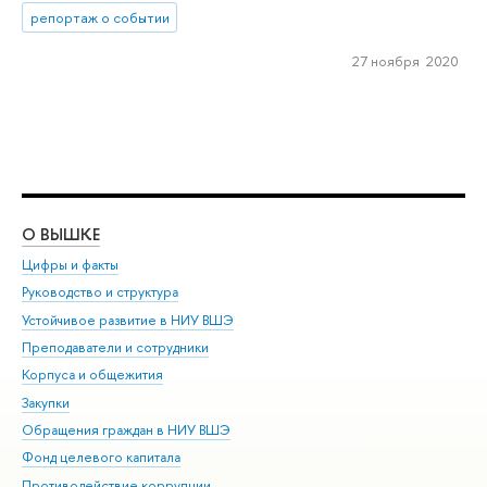
репортаж о событии
27 ноября 2020
О ВЫШКЕ
ОБ
Цифры и факты
Ли
Руководство и структура
Дов
Устойчивое развитие в НИУ ВШЭ
Ол
Преподаватели и сотрудники
При
Корпуса и общежития
Вы
Закупки
При
Обращения граждан в НИУ ВШЭ
Ас
Фонд целевого капитала
До
Противодействие коррупции
Цен