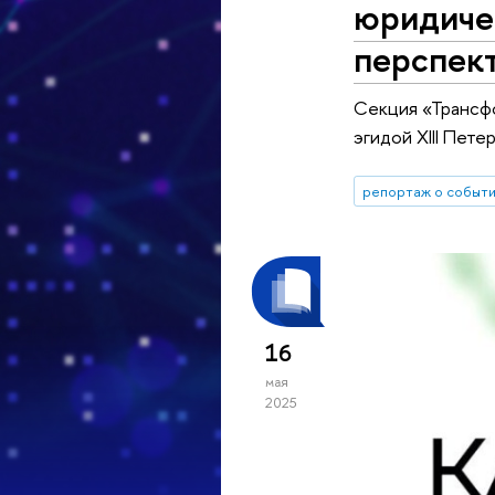
юридиче
перспек
Секция «Трансфо
эгидой XIII Пет
репортаж о событ
16
мая
2025