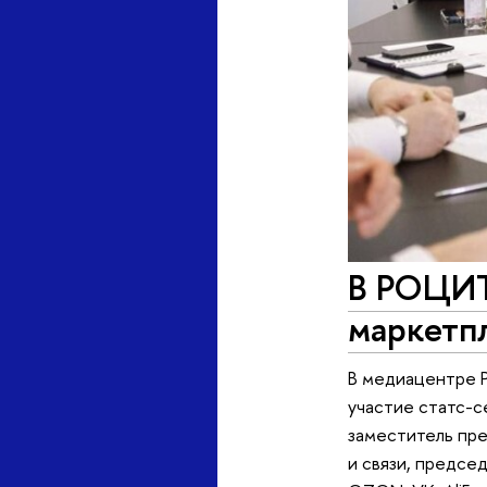
В РОЦИТ
маркетп
В медиацентре 
участие статс-с
заместитель пр
и связи, предсе