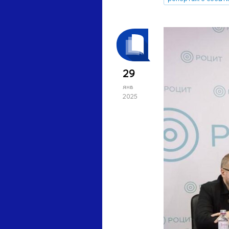
29
янв
2025