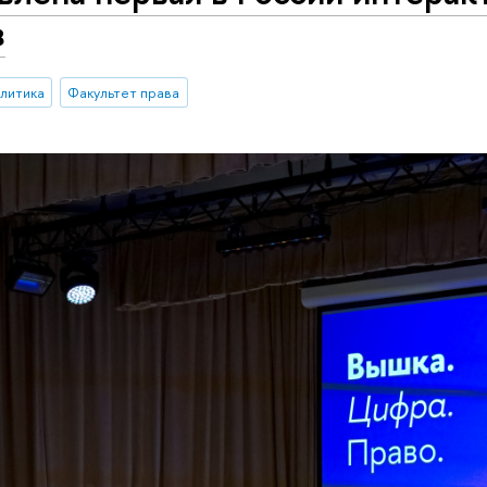
в
алитика
Факультет права