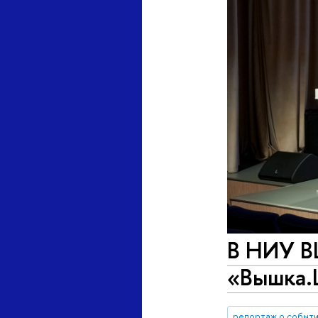
В НИУ В
«Вышка.
репортаж о событ