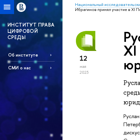
Национальный исследовательски
Ибрагимов принял участие в XI
ИНСТИТУТ ПРАВА
ЦИФРОВОЙ
Ру
СРЕДЫ
XI
Об институте
12
юр
мая
СМИ о нас
2023
Русл
сред
юрид
Руслан
Петер
диску