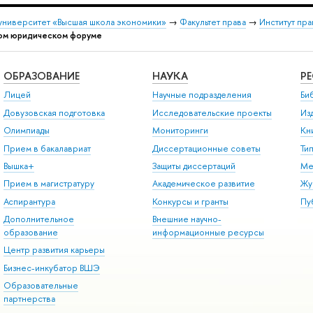
университет «Высшая школа экономики»
→
Факультет права
→
Институт пр
ном юридическом форуме
ОБРАЗОВАНИЕ
НАУКА
Р
Лицей
Научные подразделения
Би
Довузовская подготовка
Исследовательские проекты
Из
Олимпиады
Мониторинги
Кн
Прием в бакалавриат
Диссертационные советы
Ти
Вышка+
Защиты диссертаций
Ме
Прием в магистратуру
Академическое развитие
Жу
Аспирантура
Конкурсы и гранты
Пу
Дополнительное
Внешние научно-
образование
информационные ресурсы
Центр развития карьеры
Бизнес-инкубатор ВШЭ
Образовательные
партнерства