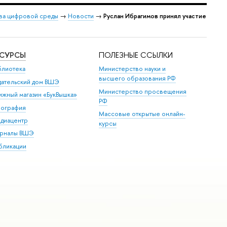
ава цифровой среды
→
Новости
→
Руслан Ибрагимов принял участие
ЕСУРСЫ
ПОЛЕЗНЫЕ ССЫЛКИ
блиотека
Министерство науки и
высшего образования РФ
дательский дом ВШЭ
Министерство просвещения
ижный магазин «БукВышка»
РФ
пография
Массовые открытые онлайн-
диацентр
курсы
рналы ВШЭ
бликации