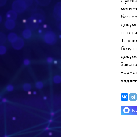
Султан
меняет
бизнес
докуме
потеря
Те уси
безусл
докуме
Законо
нормот
ведени