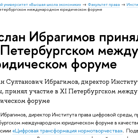
й университет «Высшая школа экономики»
Факультет права
Инсти
 Петербургском международном юридическом форуме
слан Ибрагимов принял
 Петербургском межд
идическом форуме
ан Султанович Ибрагимов, директор Институ
ы, принял участие в XI Петербургском межд
ическом форуме
 Ибрагимов, директор Института права цифровой среды, пр
бургском международном юридическом форуме в качеств
ссиии
«Цифровая трансформация нормотворчества»
. Подв