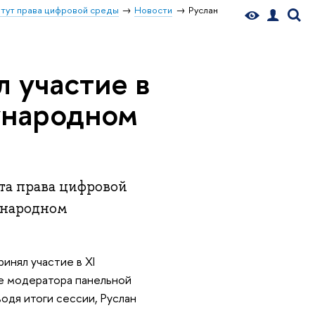
тут права цифровой среды
Новости
Руслан
 участие в
ународном
та права цифровой
ународном
инял участие в XI
е модератора панельной
одя итоги сессии, Руслан